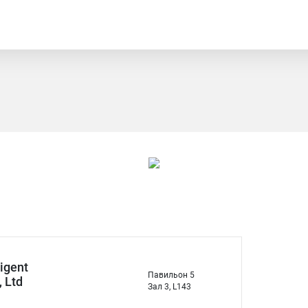
ligent
Павильон 5
, Ltd
Зал 3, L143