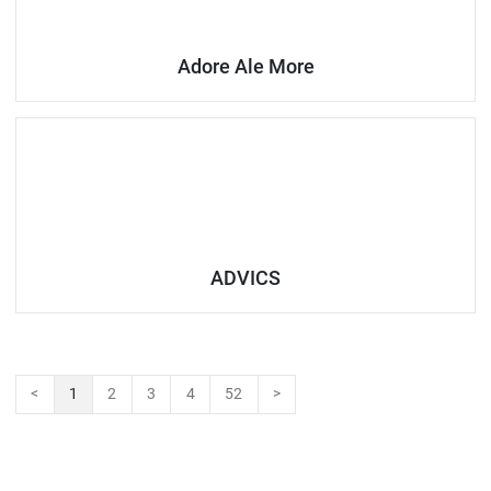
Adore Ale More
ADVICS
<
1
2
3
4
52
>