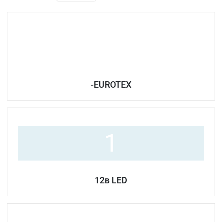
-EUROTEX
1
12в LED