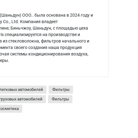
(Шаньдун) ООО.. была основана в 2024 году и
y Co., Ltd. Компания владеет
ине, Биньчжоу, Шаньдун, с площадью цеха
is специализируется на производстве и
 из стекловолокна, фильтров начального и
омента своего создания наша продукция
лючая системы кондиционирования воздуха,
меры.
 легковых автомобилей
Фильтры
грузовых автомобилей
Фильтры
косметика