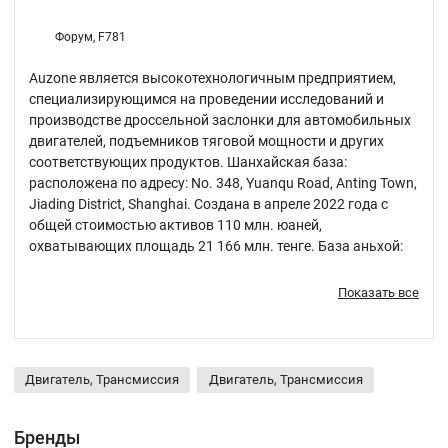
Форум, F781
Auzone является высокотехнологичным предприятием,
специализирующимся на проведении исследований и
производстве дроссельной заслонки для автомобильных
двигателей, подъемников тяговой мощности и других
соответствующих продуктов. Шанхайская база:
расположена по адресу: No. 348, Yuanqu Road, Anting Town,
Jiading District, Shanghai. Создана в апреле 2022 года с
общей стоимостью активов 110 млн. юаней,
охватывающих площадь 21 166 млн. тенге. База аньхой:
расположена по адресу: проспект чжунсинь, 315, район
наньцяо, город чучжоу, провинция аньхой. Основан в мае
Показать все
2019 года с уставным капиталом в 50 м
Двигатель, Трансмиссия
Двигатель, Трансмиссия
Бренды