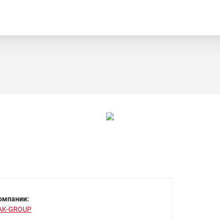
омпании:
AK-GROUP