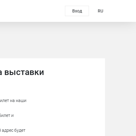
Вход
RU
а выставки
илет на наши
билет и
й адрес будет