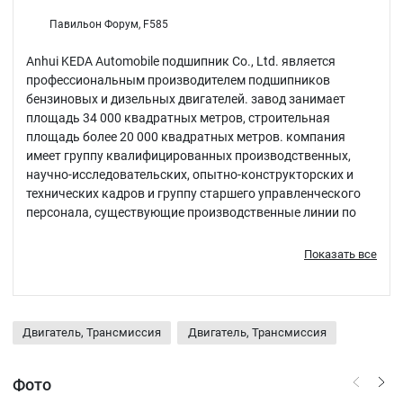
Павильон Форум, F585
Anhui KEDA Automobile подшипник Co., Ltd. является
профессиональным производителем подшипников
бензиновых и дизельных двигателей. завод занимает
площадь 34 000 квадратных метров, строительная
площадь более 20 000 квадратных метров. компания
имеет группу квалифицированных производственных,
научно-исследовательских, опытно-конструкторских и
технических кадров и группу старшего управленческого
персонала, существующие производственные линии по
обработке подшипников шесть, а также прецизионное
гальваническое покрытие олова свинца медного сплава,
Показать все
сплава свинцового олова гальваническое покрытие чет
Двигатель, Трансмиссия
Двигатель, Трансмиссия
Фото