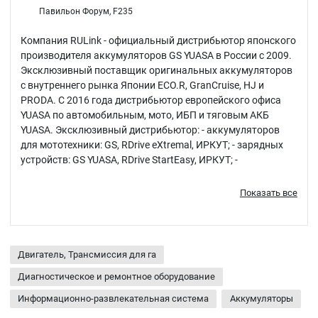
Павильон Форум, F235
Компания RULink - официальный дистрибьютор японского
производителя аккумуляторов GS YUASA в России с 2009.
Эксклюзивный поставщик оригинальных аккумуляторов
с внутреннего рынка Японии ECO.R, GranCruise, HJ и
PRODA. С 2016 года дистрибьютор европейского офиса
YUASA по автомобильным, мото, ИБП и тяговым АКБ
YUASA. Эксклюзивный дистрибьютор: - аккумуляторов
для мототехники: GS, RDrive eXtremal, ИРКУТ; - зарядных
устройств: GS YUASA, RDrive StartEasy, ИРКУТ; -
автомобильной термоизоляции SHUBA и
автокомпонентов RDrive. Официальный поставщик АКБ
Показать все
RDrive на сборочную линию мототехники STELS.
Двигатель, Трансмиссия для га
Диагностическое и ремонтное оборудование
Информационно-развлекательная система
Аккумуляторы