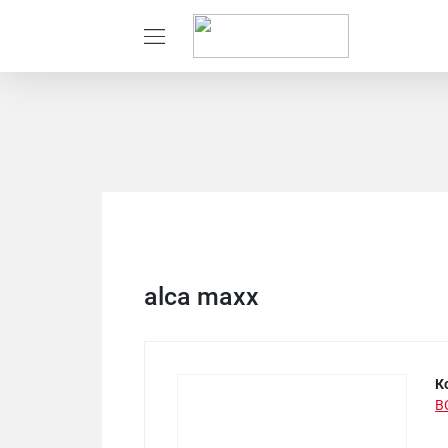
alca maxx
К
В