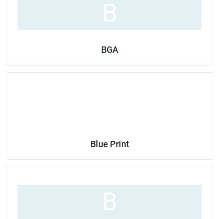
B
BGA
Blue Print
B