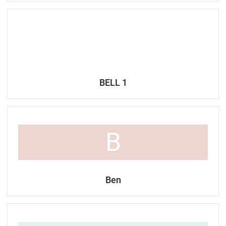
BELL 1
B
Ben