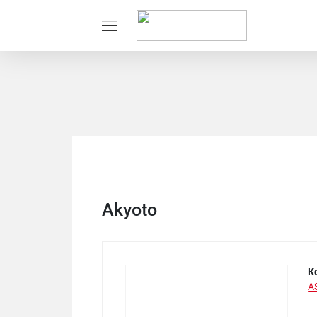
Akyoto
К
A