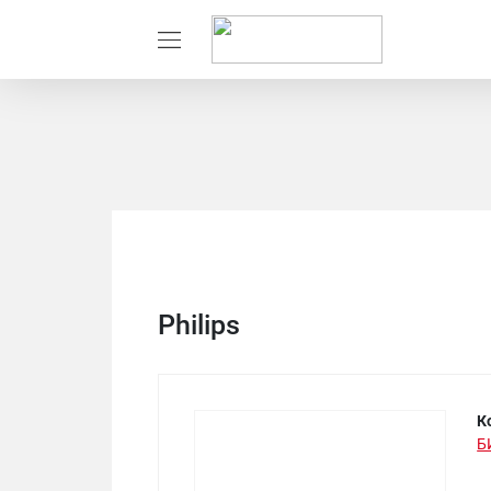
Philips
К
Б