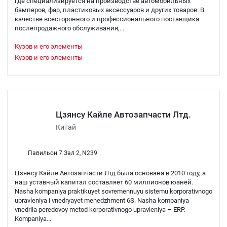
где специализируется на производстве автомобильных
бамперов, фар, пластиковых аксессуаров и других товаров. В
качестве всесторонного и профессионального поставщика
послепродажного обслуживания,...
Кузов и его элементы
Кузов и его элементы
Цзянсу Кайле Автозапчасти Лтд.
Китай
Павильон 7 Зал 2, N239
Цзянсу Кайле Автозапчасти Лтд была основана в 2010 году, а
наш уставный капитал составляет 60 миллионов юаней.
Nasha kompaniya praktikuyet sovremennuyu sistemu korporativnogo
upravleniya i vnedryayet menedzhment 6S. Nasha kompaniya
vnedrila peredovoy metod korporativnogo upravleniya – ERP.
Kompaniya...